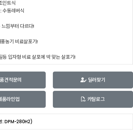
 조인트식
: 수동레버식
 느낌부터 다르다!
대풍농기 비료살포기!
질등 입자형 비료 살포에 딱 맞는 살포기!
품견적문의
딜러찾기
제품라인업
카탈로그
: DPM-280H2)