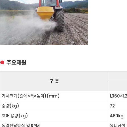
주요제원
●
구 분
기체크기(길이×폭×높이)(mm)
1,360×1,
중량(kg)
72
호퍼 용량(kg)
460kg
동력전달방식 및 RPM
유니버설 