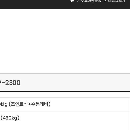
주요생산품목
비료살포기
P-2300
klg (조인트식+수동레버)
460kg)