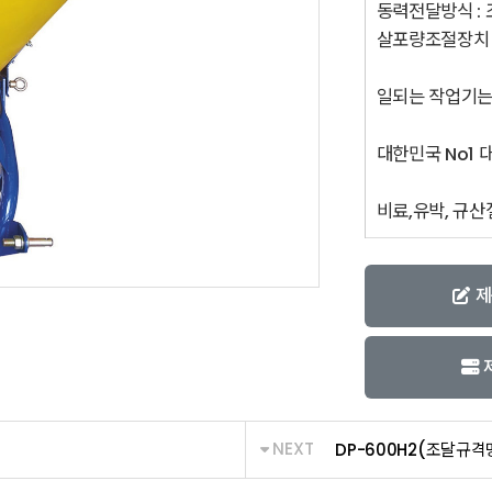
동력전달방식 :
살포량조절장치 
일되는 작업기는
대한민국 No1 
비료,유박, 규산
제
NEXT
DP-600H2(조달규격명