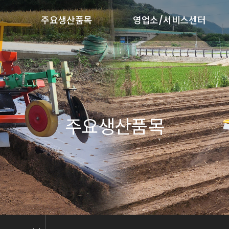
주요생산품목
영업소/서비스센터
제품라인업
영업소/서비스센터
휴립복토기
대풍 A/S
땅속작물수확기
상
동력파종기
주요생산품목
비료살포기
줄기절단기
마늘파종기
비닐피복기
약제살포기
퇴비살포기