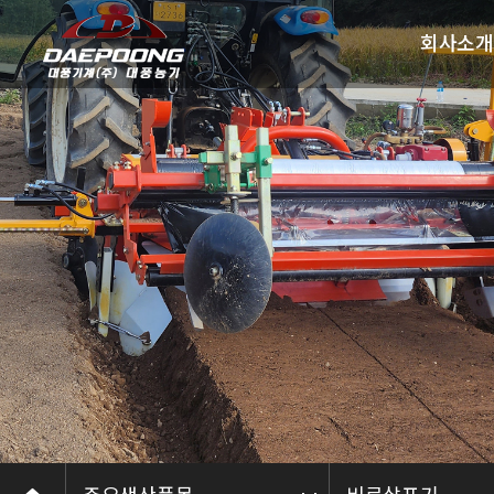
회사소개
인사말
회사개요
회사연혁
인증 및 수
오시는길