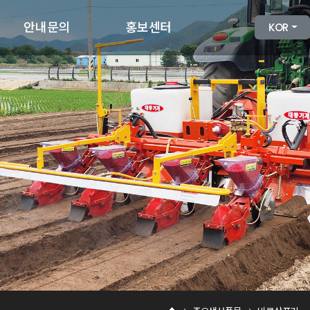
안내문의
홍보센터
KOR
제품견적문의
대풍기계소식
고객문의
카탈로그
자료실
공식유튜브채널
채용안내