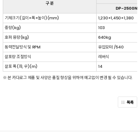
구 분
DP-2500N
기체크기(길이×폭×높이)(mm)
1,230×1,450×1,380
중량(kg)
103
호퍼 용량(kg)
640kg
동력전달방식 및 RPM
유압모터 /540
살포량 조절방식
레버식
살포 폭(좌, 우)(m)
14
※ 본 카다로그 제품 및 사양은 품질 향상을 위하여 예고없이 변경 될 수 있습니다.
목록