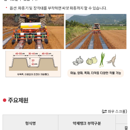
ㆍ
옵션: 파종기 및 장착대를 부착하면 씨앗 파종까지 할 수 있습니다.
주요제원
●
(
좌우 스크롤)
형식명
약제탱크 부착구분
길