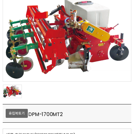
DPM-1700MT2
휴립복토기