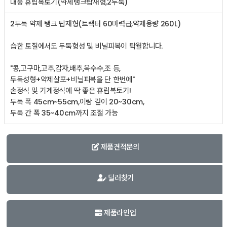
대풍 휴립복토기(약제탱크탑재형,2두둑)
2두둑 약제 탱크 탑재형(트랙터 60마력급,약제용량 260L)
습한 토질에서도 두둑형성 및 비닐피복이 탁월합니다.
"콩,고구마,고추,감자,배추,옥수수,조 등,
두둑성형+약제살포+비닐피복을 단 한번에"
손정식 및 기계정식에 딱 좋은 휴립복토기!
두둑 폭 45cm~55cm,이랑 깊이 20~30cm,
두둑 간 폭 35~40cm까지 조절 가능
제품견적문의
딜러찾기
제품라인업