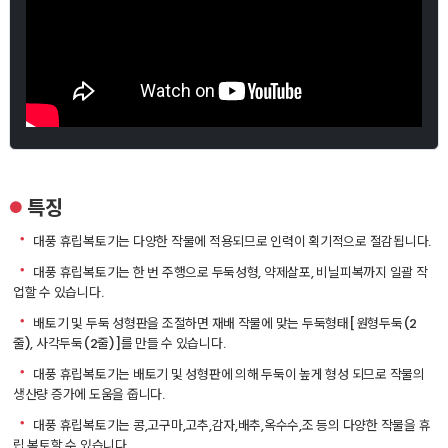
특징
●
ㆍ
대풍 휴립복토기는 다양한 작물에 적용되므로 인력이 획기적으로 절감됩니다.
ㆍ
대풍 휴립복토기는 한 번 주행으로 두둑성형, 약제살포, 비닐피복까지 일괄 작
업할 수 있습니다.
ㆍ
배토기 및 두둑 성형판을 조절하면 재배 작물에 맞는 두둑형태[원형두둑(2
줄), 사각두둑(2줄)]를 만들 수 있습니다.
ㆍ
대풍 휴립복토기는 배토기 및 성형판에 의해 두둑이 높게 형성 되므로 작물의
생산량 증가에 도움을 줍니다.
ㆍ
대풍 휴립복토기는 콩,고구마,고추,감자,배추,옥수수,조 등의 다양한 작물을 휴
립 복토할 수 있습니다.