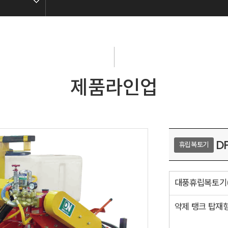
제품라인업
D
휴립복토기
대풍휴립복토기
약제 탱크 탑재형