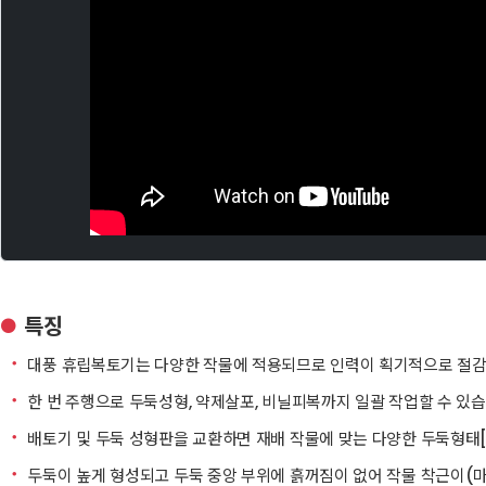
특징
●
ㆍ
대풍 휴립복토기는 다양한 작물에 적용되므로 인력이 획기적으로 절감
ㆍ
한 번 주행으로 두둑성형, 약제살포, 비닐피복까지 일괄 작업할 수 있습
ㆍ
배토기 및 두둑 성형판을 교환하면 재배 작물에 맞는 다양한 두둑형태[평
ㆍ
두둑이 높게 형성되고 두둑 중앙 부위에 흙꺼짐이 없어 작물 착근이(마늘