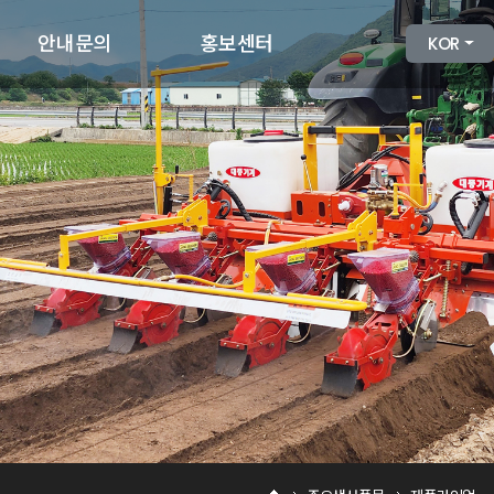
안내문의
홍보센터
KOR
제품견적문의
대풍기계소식
고객문의
카탈로그
자료실
공식유튜브채널
채용안내