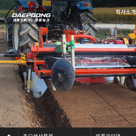
회사소개
인사말
회사개요
회사연혁
인증 및 수
오시는길