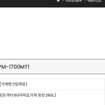
주요생산품목
제품라인업
PM-1700MT1
(약제탱크탑재형)
(트랙터 60마력급,약제 용량 260L)