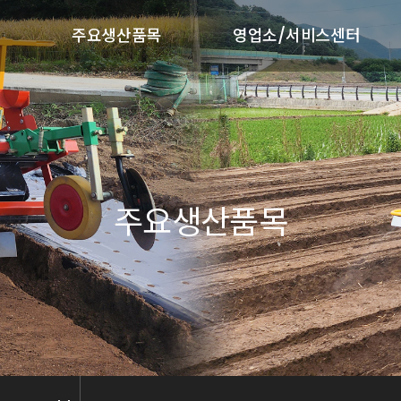
주요생산품목
영업소/서비스센터
제품라인업
영업소/서비스센터
휴립복토기
대풍 A/S
땅속작물수확기
상
동력파종기
주요생산품목
비료살포기
줄기절단기
마늘파종기
비닐피복기
약제살포기
퇴비살포기