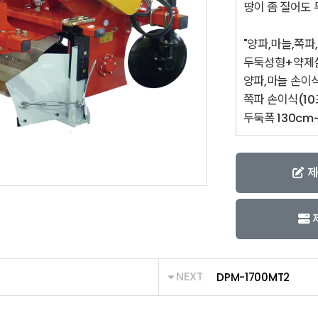
땅이 좀 질어도
"양파,마늘,쪽파,
두둑성형+약제살
양파,마늘 손이식(
쪽파 손이식(10
두둑폭 130cm
제
NEXT
DPM-1700MT2