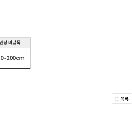
권장 비닐폭
80~200cm
목록