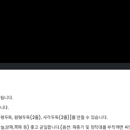
됩니다.
니다.
두둑, 원형두둑(2줄), 사각두둑(2줄)]를 만들 수 있습니다.
,양파,쪽파 등) 좋고 균일합니다.(옵션: 파종기 및 장착대를 부착하면 씨앗