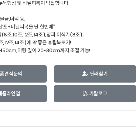
 두둑형성 및 비닐피복이 탁월합니다.
울금,더덕 등,
포+비닐피복을 단 한번에"
8조,10조,12조,14조),양파 이식기(8조),
조,12조,14조)에 딱 좋은 휴립복토기!
~150cm,이랑 깊이 20~30cm까지 조절 가능!
품견적문의
딜러찾기
제품라인업
카탈로그