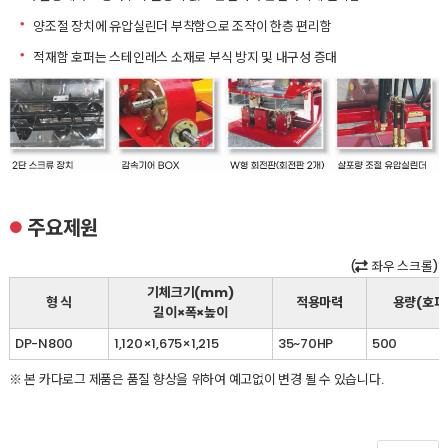
ㆍ
양조절 장치에 유압실린더 부착함으로 조작이 한층 편리함
ㆍ
적재함 호퍼는 스테인레스 소재로 부식 방지 및 내구성 증대
주요제원
●
(
좌우 스크롤)
기체크기(mm)
형 식
적용마력
용량(호퍼)
길이×폭×높이
DP-N800
1,120×1,675×1,215
35~70HP
500
※ 본 카다로그 제품은 품질 향상을 위하여 예고없이 변경 될 수 있습니다.