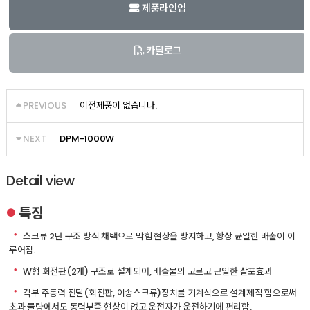
제품라인업
카탈로그
PREVIOUS
이전제품이 없습니다.
NEXT
DPM-1000W
Detail view
특징
●
ㆍ
스크류 2단 구조 방식 채택으로 막힘 현상을 방지하고, 항상 균일한 배출이 이
루어짐.
ㆍ
W형 회전판(2개) 구조로 설계되어, 배출물의 고르고 균일한 살포효과
ㆍ
각부 주동력 전달(회전판, 이송스크류)장치를 기계식으로 설계제작 함으로써
초과 물량에서도 동력부족 현상이 없고 운전자가 운전하기에 편리함.